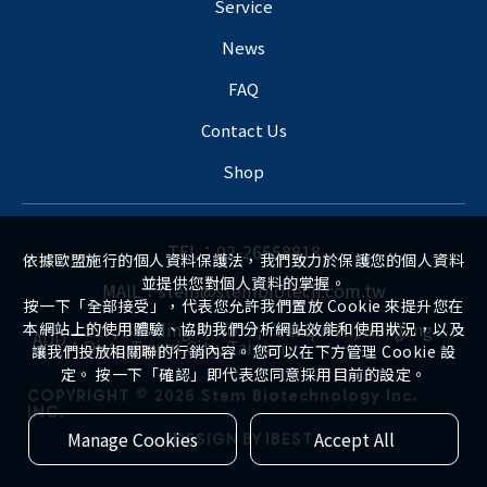
Service
News
FAQ
Contact Us
Shop
TEL：
02-26558818
依據歐盟施行的個人資料保護法，我們致力於保護您的個人資料
並提供您對個人資料的掌握。
MAIL：
stem@stembiotech.com.tw
按一下「全部接受」，代表您允許我們置放 Cookie 來提升您在
12F, Building F, No. 3, Yuanqu St., Nangang
本網站上的使用體驗、協助我們分析網站效能和使用狀況，以及
ADD：
Dist., Taipei City, Taiwan
讓我們投放相關聯的行銷內容。您可以在下方管理 Cookie 設
定。 按一下「確認」即代表您同意採用目前的設定。
COPYRIGHT ©
2026
Stem Biotechnology Inc.
INC.
Manage Cookies
Accept All
DESIGN
BY
IBEST